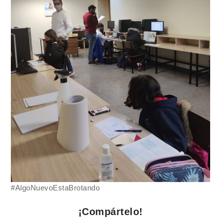
#AlgoNuevoEstaBrotando
¡Compártelo!