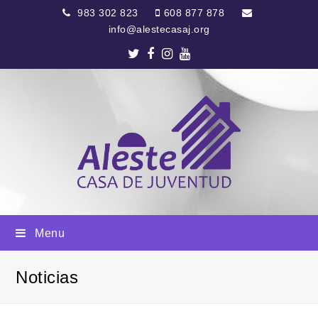
983 302 823
608 877 878
info@alestecasaj.org
Twitter
Facebook
Instagram
Youtube
Menu
Noticias