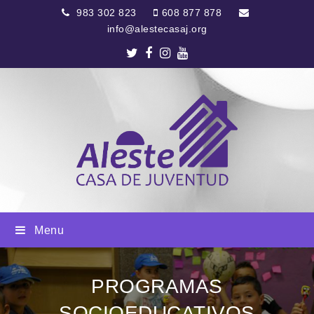
983 302 823
608 877 878
info@alestecasaj.org
Twitter
Facebook
Instagram
Youtube
Menu
PROGRAMAS
SOCIOEDUCATIVOS