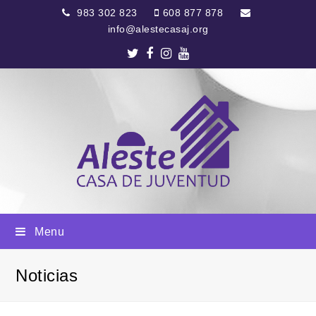
983 302 823
608 877 878
info@alestecasaj.org
Twitter
Facebook
Instagram
Youtube
Menu
Noticias