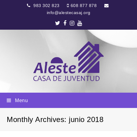
983 302 823
608 877 878
info@alestecasaj.org
Twitter
Facebook
Instagram
Youtube
Menu
Monthly Archives: junio 2018