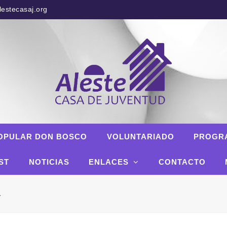
estecasaj.org
OPULAR DON BOSCO
VOLUNTARIADO
PROGR
ST
NOTICIAS
ENLACES
CONTACTO
4