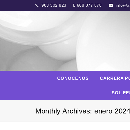
983 302 823
608 877 878
info@al
CONÓCENOS
CARRERA P
SOL FE
Monthly Archives: enero 202