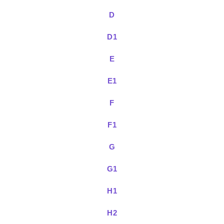
D
D1
E
E1
F
F1
G
G1
H1
H2