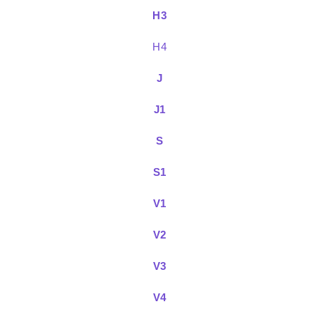
H3
H4
J
J1
S
S1
V1
V2
V3
V4