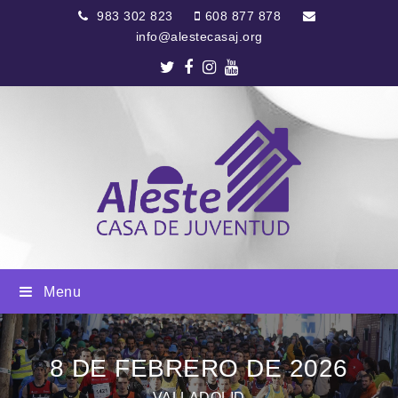
983 302 823
608 877 878
info@alestecasaj.org
Twitter
Facebook
Instagram
Youtube
Menu
8 DE FEBRERO DE 2026
VALLADOLID