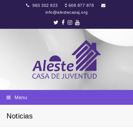
983 302 823
608 877 878
info@alestecasaj.org
Twitter
Facebook
Instagram
Youtube
Menu
Noticias