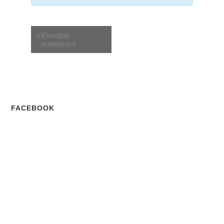
«
Eventos
anteriores
FACEBOOK