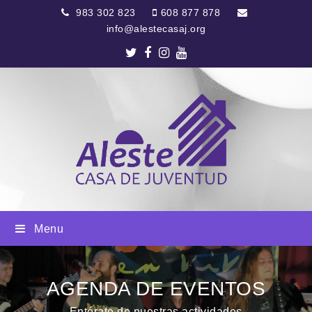
983 302 823
608 877 878
info@alestecasaj.org
Twitter
Facebook
Instagram
Youtube
Menu
AGENDA DE EVENTOS
Entérate de nuestras actividades