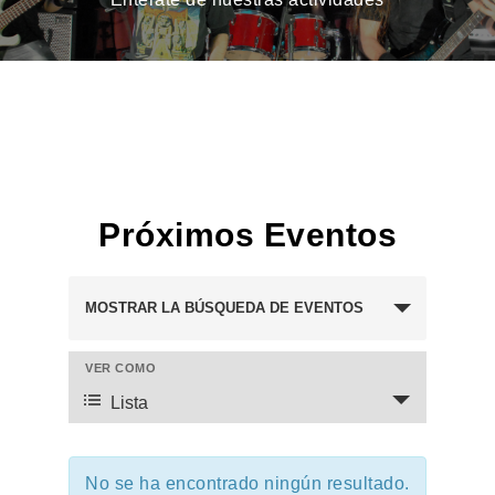
Próximos Eventos
Navegación
MOSTRAR LA BÚSQUEDA DE EVENTOS
de
búsqueda
VER COMO
Navegación
y
de
Lista
vistas
vistas
de
de
Eventos
No se ha encontrado ningún resultado.
Evento