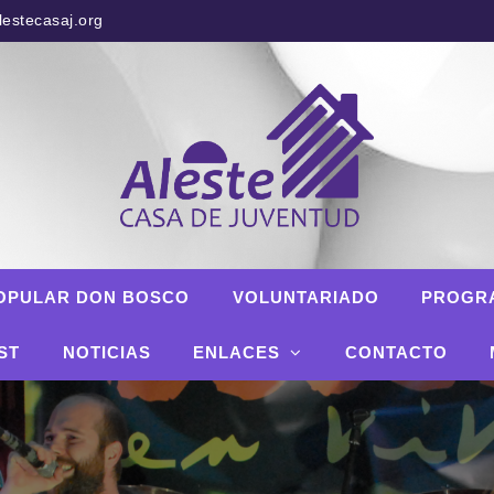
estecasaj.org
OPULAR DON BOSCO
VOLUNTARIADO
PROGR
ST
NOTICIAS
ENLACES
CONTACTO