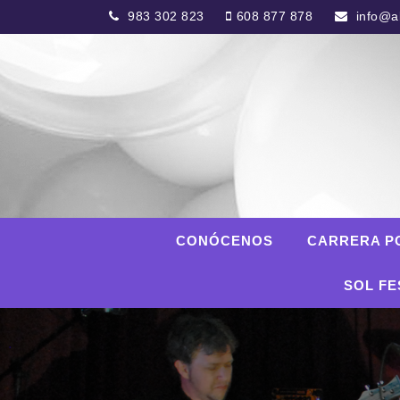
983 302 823
608 877 878
info@al
CONÓCENOS
CARRERA P
SOL FE