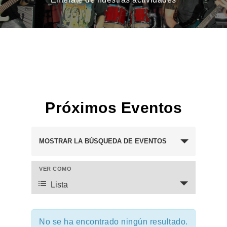
Próximos Eventos
Navegación
MOSTRAR LA BÚSQUEDA DE EVENTOS
de
búsqueda
VER COMO
Navegación
y
de
Lista
vistas
vistas
de
de
Eventos
No se ha encontrado ningún resultado.
Evento