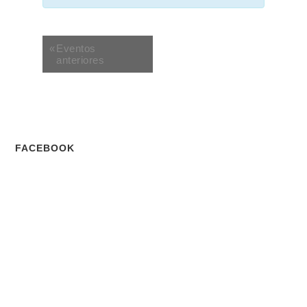
«
Eventos
anteriores
FACEBOOK