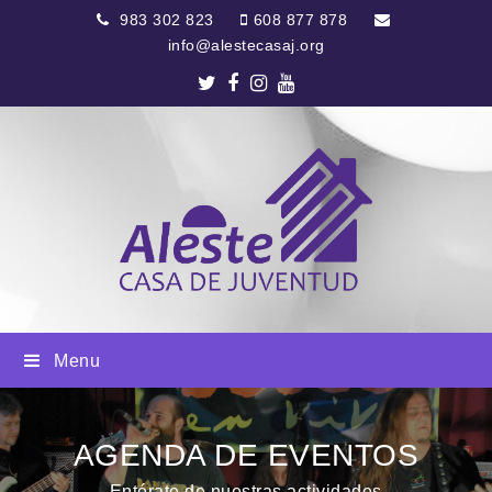
983 302 823
608 877 878
info@alestecasaj.org
Twitter
Facebook
Instagram
Youtube
Menu
AGENDA DE EVENTOS
Entérate de nuestras actividades