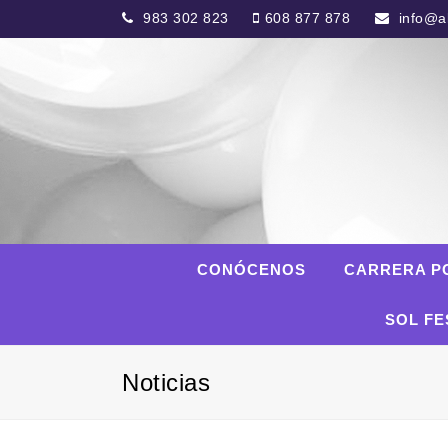
983 302 823
608 877 878
info@al
CONÓCENOS
CARRERA P
SOL FE
Noticias