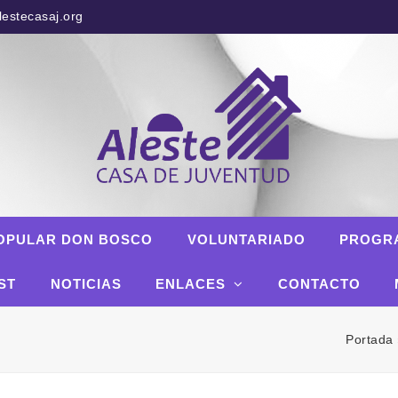
estecasaj.org
OPULAR DON BOSCO
VOLUNTARIADO
PROGR
ST
NOTICIAS
ENLACES
CONTACTO
Portada