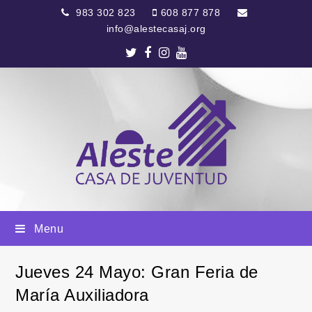
983 302 823
608 877 878
info@alestecasaj.org
Twitter
Facebook
Instagram
Youtube
Menu
Jueves 24 Mayo: Gran Feria de
María Auxiliadora