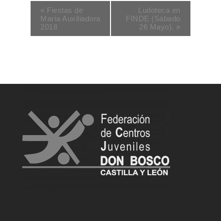
«
Fiestas de
Ludoteca en
María Auxiliadora
FINDE (Sábado
2018
26 Mayo).
»