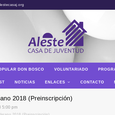
estecasaj.org
OPULAR DON BOSCO
VOLUNTARIADO
PROGR
ST
NOTICIAS
ENLACES
CONTACTO
ano 2018 (Preinscripción)
8 5:00 pm
erano 2018 (Preinscripción)