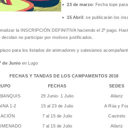
23 de marzo
: Fecha tope pa
15 Abril
: se publicarán los ins
ormalizar la INSCRIPCIÓN DEFINITIVA haciendo el 2º pago. Has
e decidan no participar por motivos justificados.
 plazo para los listados de animadores y salesianos acompañant
7 de Junio
en Lugo
FECHAS Y TANDAS DE LOS CAMPAMENTOS 2018
RUPO
FECHAS
SEDES
MBANQUIS
29 Junio- 1 Julio
Allariz
INA 1-2
15 al 23 de Julio
A Rúa y Fo
IACIÓN
7 al 15 de Julio
Castrelo
UMENADO
7 al 15 de Julio
Allariz