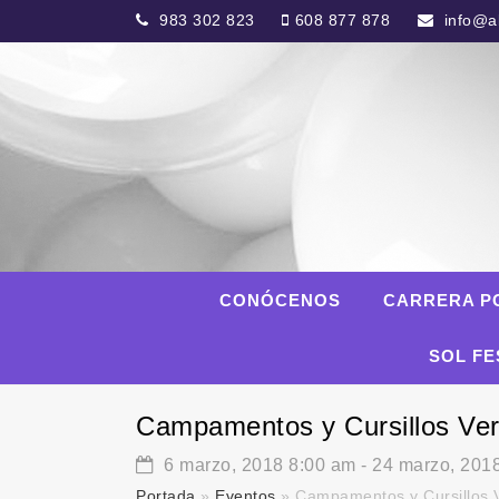
983 302 823
608 877 878
info@al
CONÓCENOS
CARRERA P
SOL FE
Campamentos y Cursillos Ver
6 marzo, 2018 8:00 am
-
24 marzo, 201
Portada
»
Eventos
»
Campamentos y Cursillos V