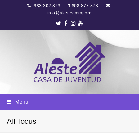
983 302 823
608 877 878
info@alestecasaj.org
Twitter
Facebook
Instagram
Youtube
Menu
All-focus