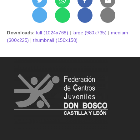
Downloads
:
full (1024x768)
|
large (980x735)
|
medium
(300x225)
|
thumbnail (150x150)