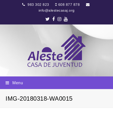
983 302 823
608 877 878
info@alestecasaj.org
Twitter
Facebook
Instagram
Youtube
Menu
IMG-20180318-WA0015