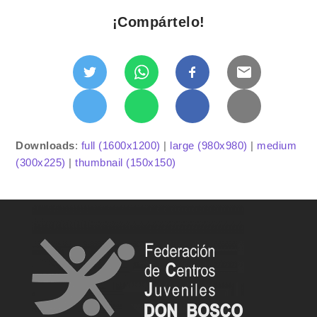
¡Compártelo!
Downloads
:
full (1600x1200)
|
large (980x980)
|
medium
(300x225)
|
thumbnail (150x150)