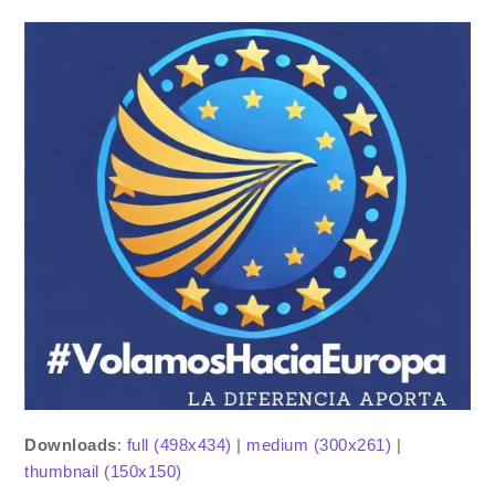
Downloads
:
full (498x434)
|
medium (300x261)
|
thumbnail (150x150)