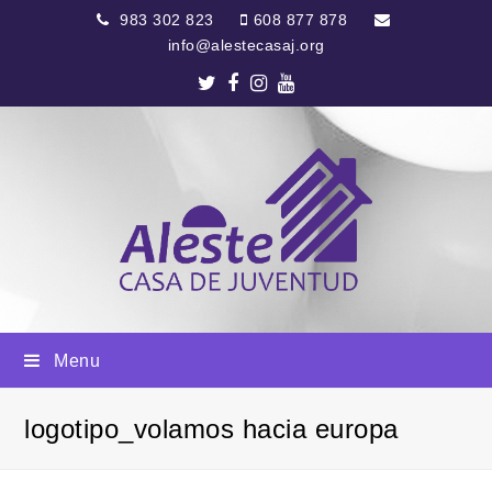
983 302 823
608 877 878
info@alestecasaj.org
Twitter
Facebook
Instagram
Youtube
Menu
logotipo_volamos hacia europa