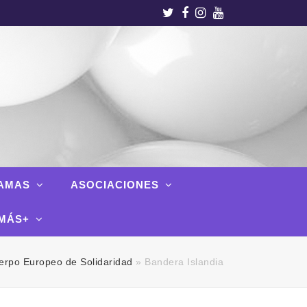
Twitter
Facebook
Instagram
Youtube
AMAS
ASOCIACIONES
MÁS+
rpo Europeo de Solidaridad
»
Bandera Islandia