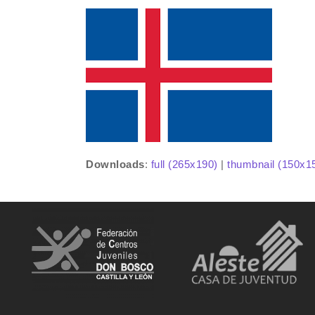
Downloads
:
full (265x190)
|
thumbnail (150x1