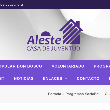
estecasaj.org
OPULAR DON BOSCO
VOLUNTARIADO
PROGR
ST
NOTICIAS
ENLACES
CONTACTO
Portada
»
Programas SocioEdu – Cue