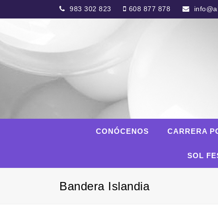
983 302 823
608 877 878
info@al
CONÓCENOS
CARRERA P
SOL FE
Bandera Islandia