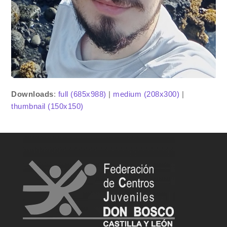
Downloads
:
full (685x988)
|
medium (208x300)
|
thumbnail (150x150)