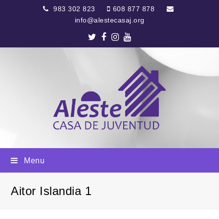
983 302 823
608 877 878
info@alestecasaj.org
Twitter
Facebook
Instagram
Youtube
Menu
Aitor Islandia 1