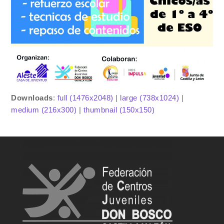
Downloads
:
full (1476x2048)
|
large (738x1024)
|
medium (216x300)
|
thumbnail (150x150)