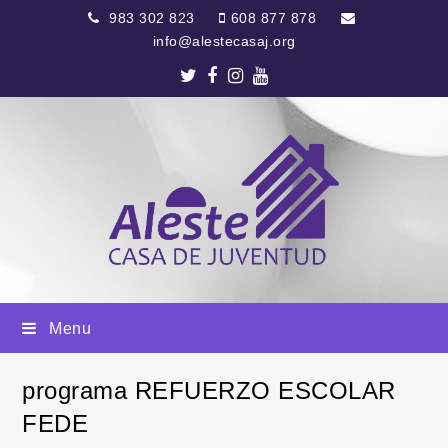
983 302 823
608 877 878
info@alestecasaj.org
Twitter
Facebook
Instagram
Youtube
Menu
programa REFUERZO ESCOLAR
FEDE