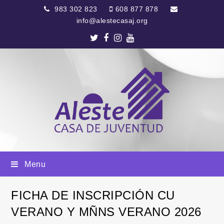
983 302 823
608 877 878
info@alestecasaj.org
Twitter
Facebook
Instagram
Youtube
Menu
FICHA DE INSCRIPCIÓN CU
VERANO Y MÑNS VERANO 2026