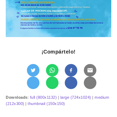
¡Compártelo!
Downloads
:
full (800x1132)
|
large (724x1024)
|
medium
(212x300)
|
thumbnail (150x150)