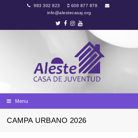
983 302 823
608 877 878
info@alestecasaj.org
Twitter
Facebook
Instagram
Youtube
Menu
CAMPA URBANO 2026