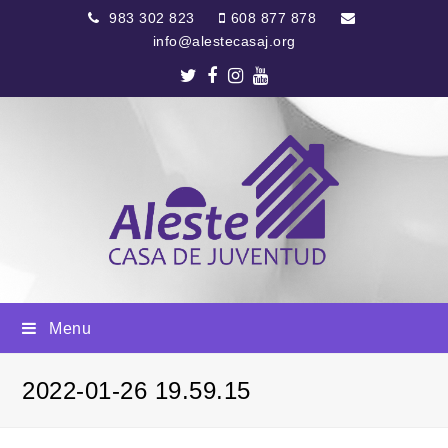
983 302 823
608 877 878
info@alestecasaj.org
Twitter
Facebook
Instagram
Youtube
Menu
2022-01-26 19.59.15