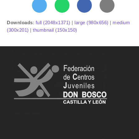
Downloads
:
full (2048x1371)
|
large (980x656)
|
medium
(300x201)
|
thumbnail (150x150)