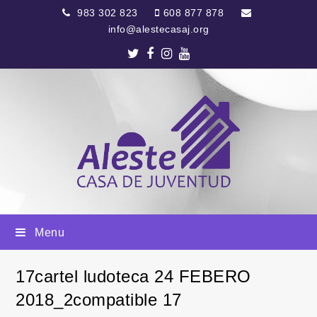
983 302 823
608 877 878
info@alestecasaj.org
Twitter
Facebook
Instagram
Youtube
Menu
17cartel ludoteca 24 FEBERO
2018_2compatible 17