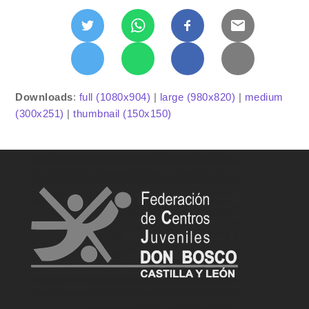
Downloads
:
full (1080x904)
|
large (980x820)
|
medium
(300x251)
|
thumbnail (150x150)