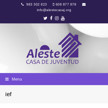
983 302 823
608 877 878
info@alestecasaj.org
Twitter
Facebook
Instagram
Youtube
Menu
ief