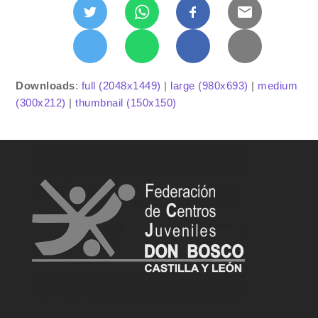
Downloads
:
full (2048x1449)
|
large (980x693)
|
medium
(300x212)
|
thumbnail (150x150)