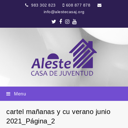
983 302 823
608 877 878
info@alestecasaj.org
Twitter
Facebook
Instagram
Youtube
Menu
cartel mañanas y cu verano junio
2021_Página_2