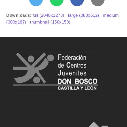
Downloads
:
full (2048x1278)
|
large (980x612)
|
medium
(300x187)
|
thumbnail (150x150)