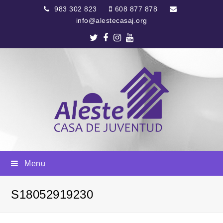
983 302 823
608 877 878
info@alestecasaj.org
Twitter
Facebook
Instagram
Youtube
Menu
S18052919230