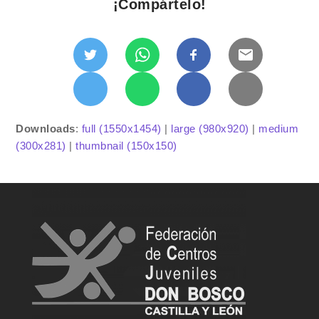
¡Compártelo!
Downloads
:
full (1550x1454)
|
large (980x920)
|
medium
(300x281)
|
thumbnail (150x150)