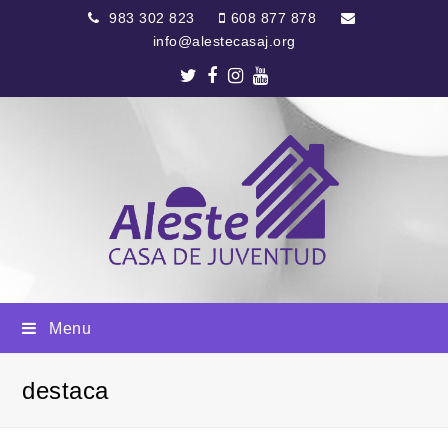
983 302 823
608 877 878
info@alestecasaj.org
Twitter
Facebook
Instagram
Youtube
Menu
destaca