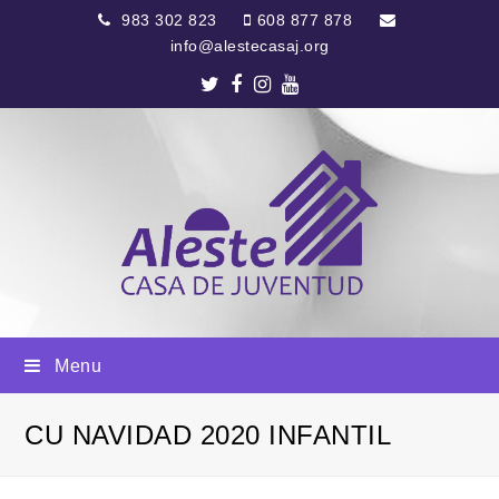
983 302 823
608 877 878
info@alestecasaj.org
Twitter
Facebook
Instagram
Youtube
Menu
CU NAVIDAD 2020 INFANTIL