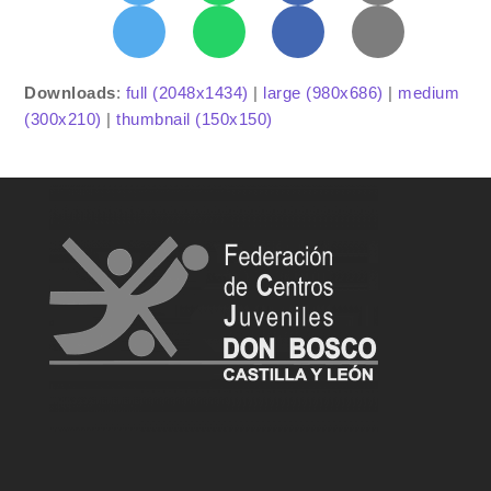
Downloads
:
full (2048x1434)
|
large (980x686)
|
medium
(300x210)
|
thumbnail (150x150)