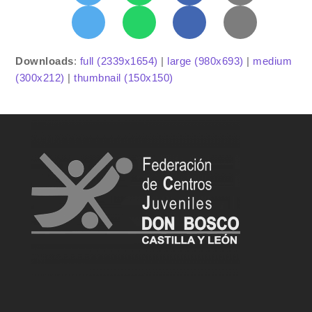
Downloads
:
full (2339x1654)
|
large (980x693)
|
medium
(300x212)
|
thumbnail (150x150)