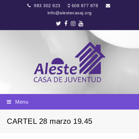
983 302 823
608 877 878
info@alestecasaj.org
Twitter
Facebook
Instagram
Youtube
Menu
CARTEL 28 marzo 19.45