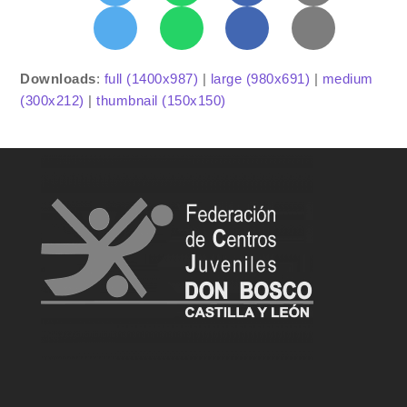
Downloads
:
full (1400x987)
|
large (980x691)
|
medium
(300x212)
|
thumbnail (150x150)