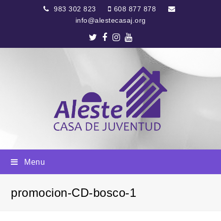
983 302 823
608 877 878
info@alestecasaj.org
Twitter
Facebook
Instagram
Youtube
Menu
promocion-CD-bosco-1