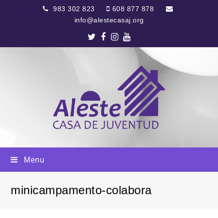
983 302 823
608 877 878
info@alestecasaj.org
Twitter
Facebook
Instagram
Youtube
Menu
minicampamento-colabora