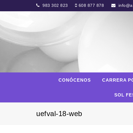
983 302 823
608 877 878
info@al
CONÓCENOS
CARRERA P
SOL FE
uefval-18-web