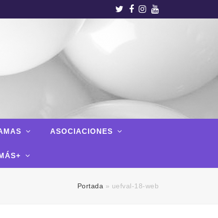
Twitter
Facebook
Instagram
Youtube
AMAS
ASOCIACIONES
MÁS+
Portada
»
uefval-18-web