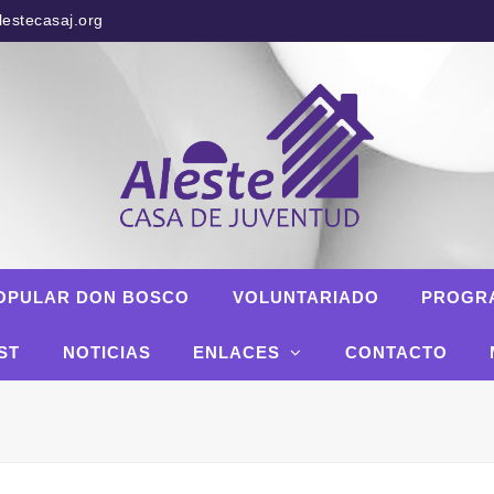
estecasaj.org
OPULAR DON BOSCO
VOLUNTARIADO
PROGR
ST
NOTICIAS
ENLACES
CONTACTO