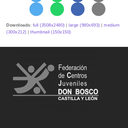
Downloads
:
full (3508x2480)
|
large (980x693)
|
medium
(300x212)
|
thumbnail (150x150)