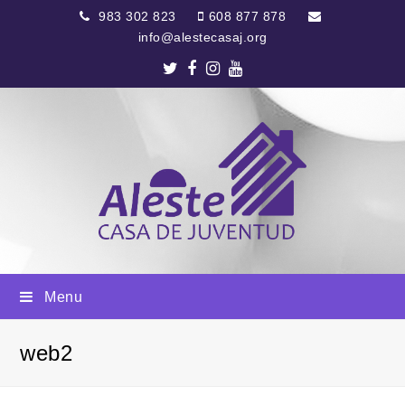
983 302 823
608 877 878
info@alestecasaj.org
Twitter
Facebook
Instagram
Youtube
Menu
web2