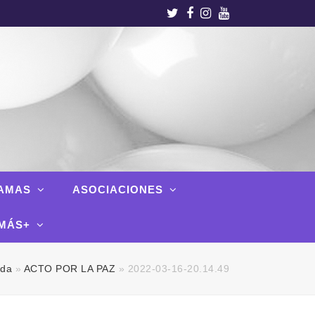
Twitter
Facebook
Instagram
Youtube
AMAS
ASOCIACIONES
MÁS+
ada
»
ACTO POR LA PAZ
»
2022-03-16-20.14.49