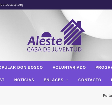
estecasaj.org
OPULAR DON BOSCO
VOLUNTARIADO
PROGR
ST
NOTICIAS
ENLACES
CONTACTO
Port