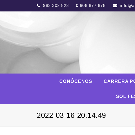
983 302 823
608 877 878
info@al
CONÓCENOS
CARRERA P
SOL FE
2022-03-16-20.14.49