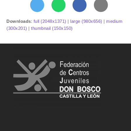
Downloads
:
full (2048x1371)
|
large (980x656)
|
medium
(300x201)
|
thumbnail (150x150)