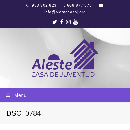
983 302 823
608 877 878
info@alestecasaj.org
Twitter
Facebook
Instagram
Youtube
Menu
DSC_0784