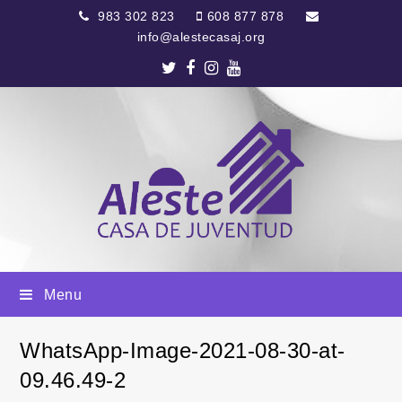
983 302 823
608 877 878
info@alestecasaj.org
Twitter
Facebook
Instagram
Youtube
Menu
WhatsApp-Image-2021-08-30-at-
09.46.49-2