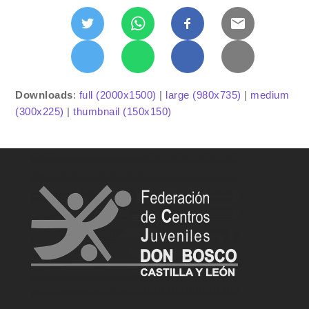
Downloads
:
full (2000x1500)
|
large (980x735)
|
medium
(300x225)
|
thumbnail (150x150)