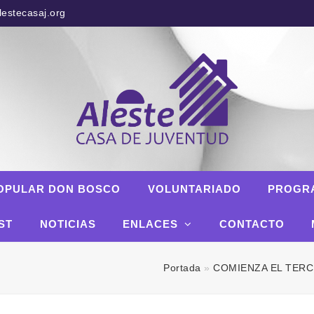
estecasaj.org
OPULAR DON BOSCO
VOLUNTARIADO
PROGR
ST
NOTICIAS
ENLACES
CONTACTO
Portada
»
COMIENZA EL TERC