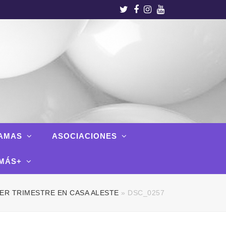
Twitter
Facebook
Instagram
Youtube
AMAS
ASOCIACIONES
MÁS+
ER TRIMESTRE EN CASA ALESTE
»
DSC_0257