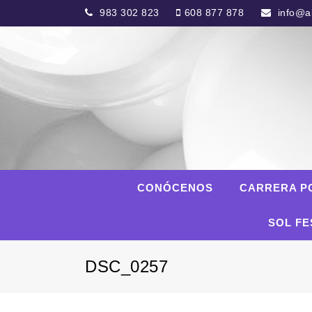
983 302 823
608 877 878
info@al
CONÓCENOS
CARRERA P
SOL FE
DSC_0257