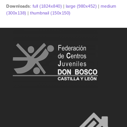
Downloads
:
full (1824x840)
|
large (980x452)
|
medium
(300x138)
|
thumbnail (150x150)