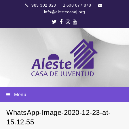
983 302 823
608 877 878
info@alestecasaj.org
Twitter
Facebook
Instagram
Youtube
Menu
WhatsApp-Image-2020-12-23-at-
15.12.55