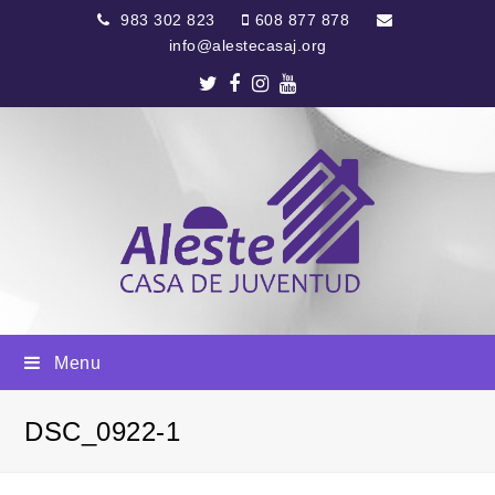
983 302 823
608 877 878
info@alestecasaj.org
Twitter
Facebook
Instagram
Youtube
Menu
DSC_0922-1