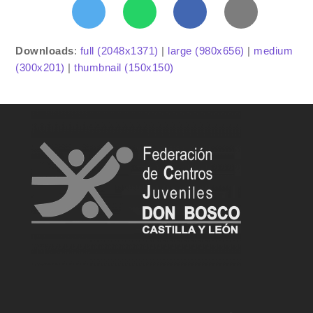
Downloads
:
full (2048x1371)
|
large (980x656)
|
medium
(300x201)
|
thumbnail (150x150)