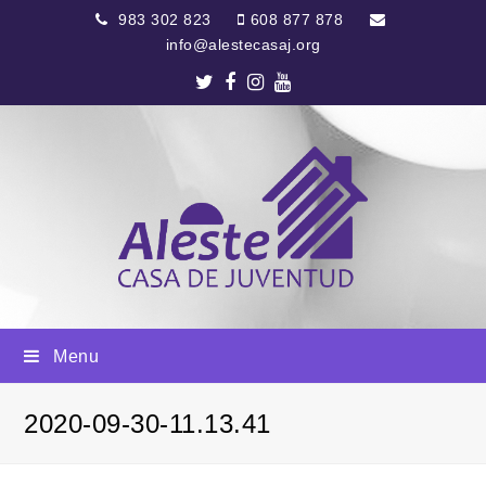
983 302 823
608 877 878
info@alestecasaj.org
Twitter
Facebook
Instagram
Youtube
Menu
2020-09-30-11.13.41