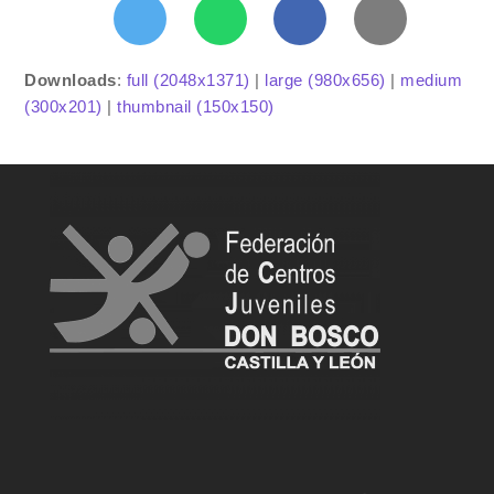
Downloads
:
full (2048x1371)
|
large (980x656)
|
medium
(300x201)
|
thumbnail (150x150)