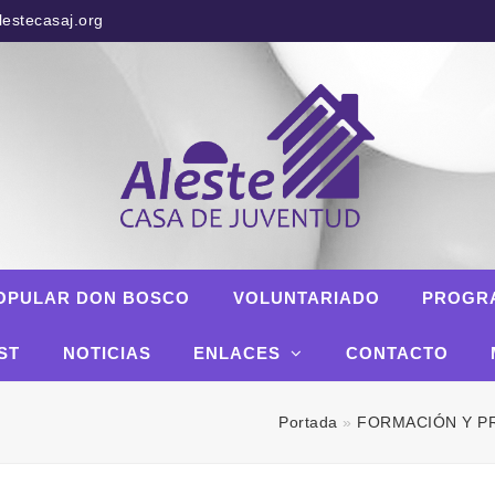
estecasaj.org
OPULAR DON BOSCO
VOLUNTARIADO
PROGR
ST
NOTICIAS
ENLACES
CONTACTO
Portada
»
FORMACIÓN Y P