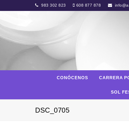
983 302 823
608 877 878
info@al
CONÓCENOS
CARRERA P
SOL FE
DSC_0705