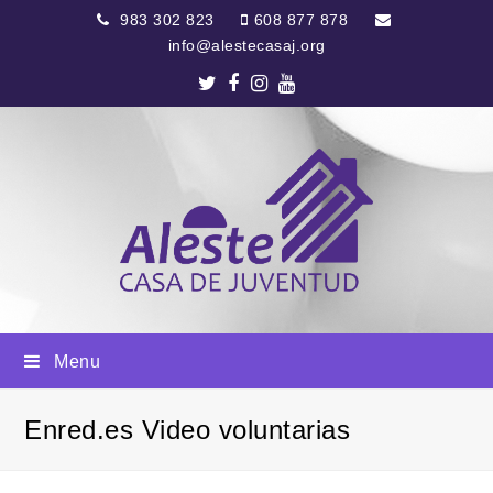
983 302 823
608 877 878
info@alestecasaj.org
Twitter
Facebook
Instagram
Youtube
Menu
Enred.es Video voluntarias