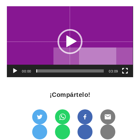
Reproductor
de
vídeo
00:00
03:09
¡Compártelo!