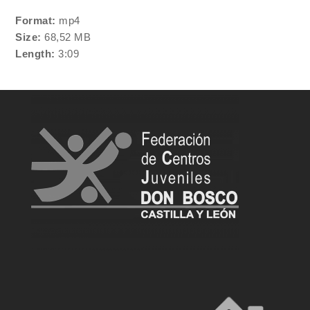
Format:
mp4
Size:
68,52 MB
Length:
3:09