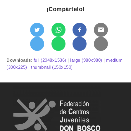
¡Compártelo!
Downloads
:
full (2048x1536)
|
large (980x980)
|
medium
(300x225)
|
thumbnail (150x150)