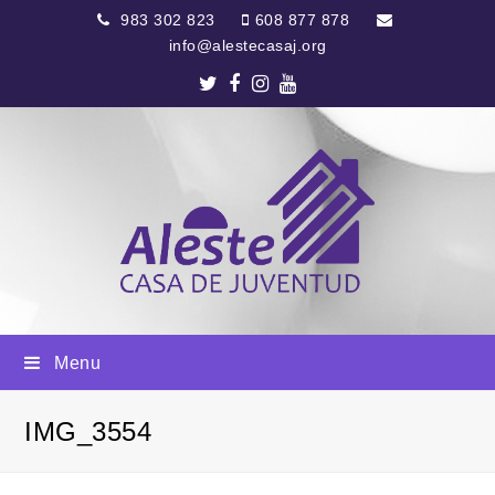
983 302 823
608 877 878
info@alestecasaj.org
Twitter
Facebook
Instagram
Youtube
Menu
IMG_3554