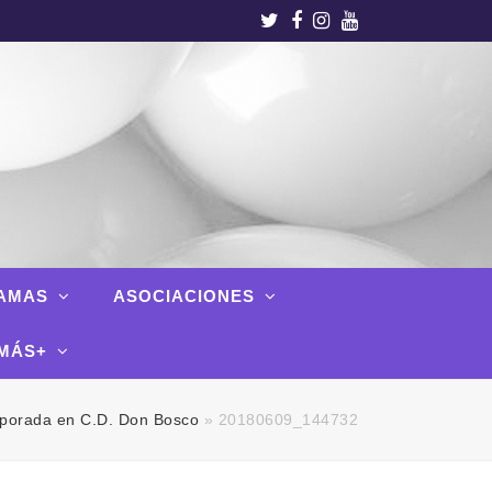
Twitter
Facebook
Instagram
Youtube
AMAS
ASOCIACIONES
MÁS+
mporada en C.D. Don Bosco
»
20180609_144732