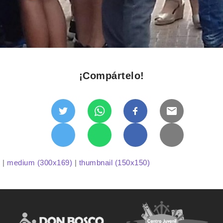
¡Compártelo!
)
|
medium (300x169)
|
thumbnail (150x150)