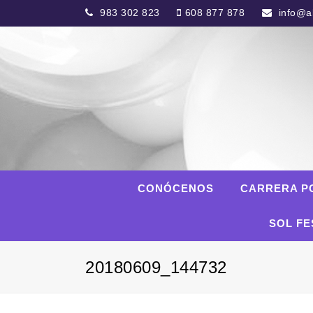
983 302 823
608 877 878
info@al
CONÓCENOS
CARRERA P
SOL FE
20180609_144732