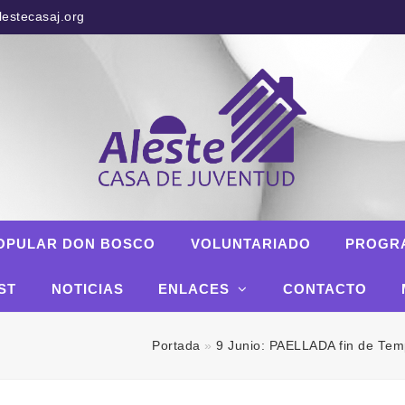
estecasaj.org
OPULAR DON BOSCO
VOLUNTARIADO
PROGR
ST
NOTICIAS
ENLACES
CONTACTO
Portada
»
9 Junio: PAELLADA fin de Te