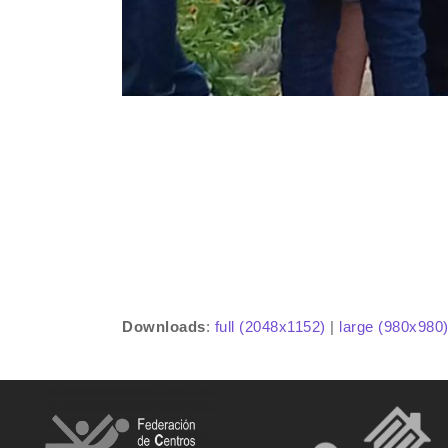
Downloads
:
full (2048x1152)
|
large (980x980