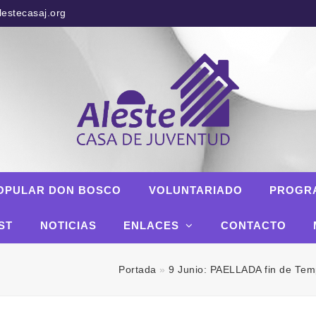
estecasaj.org
OPULAR DON BOSCO
VOLUNTARIADO
PROGR
ST
NOTICIAS
ENLACES
CONTACTO
Portada
»
9 Junio: PAELLADA fin de Te