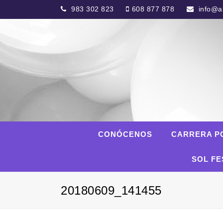
983 302 823
608 877 878
info@al
CONÓCENOS
CARRERA P
SOL FE
20180609_141455