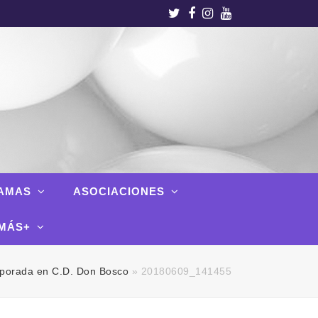
Twitter
Facebook
Instagram
Youtube
AMAS
ASOCIACIONES
MÁS+
mporada en C.D. Don Bosco
»
20180609_141455