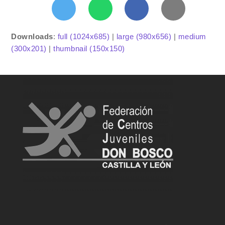
Downloads
:
full (1024x685)
|
large (980x656)
|
medium
(300x201)
|
thumbnail (150x150)