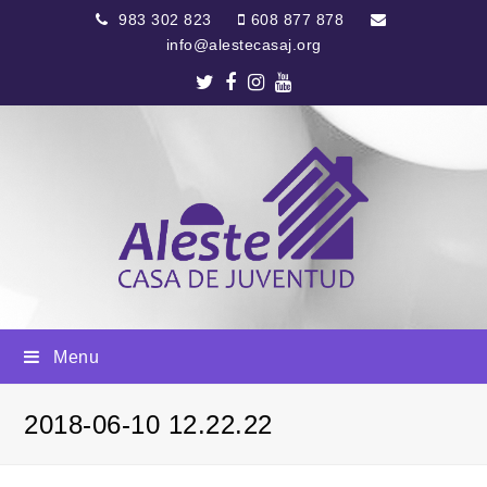
983 302 823
608 877 878
info@alestecasaj.org
Twitter
Facebook
Instagram
Youtube
Menu
2018-06-10 12.22.22