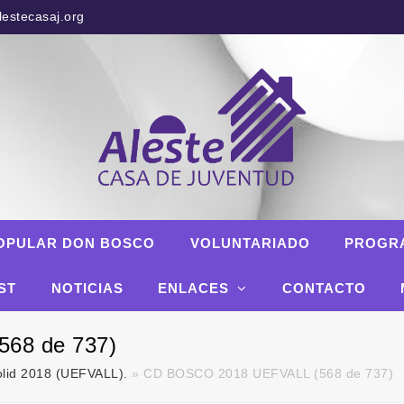
estecasaj.org
OPULAR DON BOSCO
VOLUNTARIADO
PROGR
ST
NOTICIAS
ENLACES
CONTACTO
68 de 737)
olid 2018 (UEFVALL).
»
CD BOSCO 2018 UEFVALL (568 de 737)