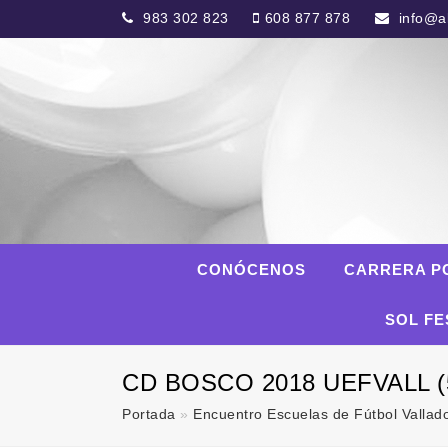
983 302 823
608 877 878
info@al
CONÓCENOS
CARRERA P
SOL FE
CD BOSCO 2018 UEFVALL (5
Portada
»
Encuentro Escuelas de Fútbol Vallad