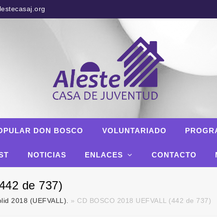
estecasaj.org
OPULAR DON BOSCO
VOLUNTARIADO
PROGR
ST
NOTICIAS
ENLACES
CONTACTO
42 de 737)
olid 2018 (UEFVALL).
»
CD BOSCO 2018 UEFVALL (442 de 737)