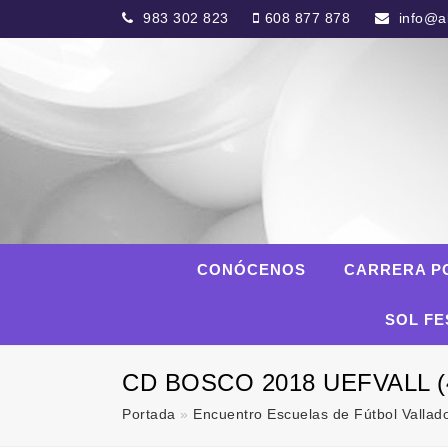
983 302 823
608 877 878
info@al
CONÓCENOS
CARRERA P
SOL FE
CD BOSCO 2018 UEFVALL (4
Portada
»
Encuentro Escuelas de Fútbol Vallad