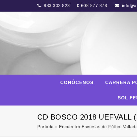
983 302 823
608 877 878
info@al
CONÓCENOS
CARRERA P
SOL FE
CD BOSCO 2018 UEFVALL (2
Portada
»
Encuentro Escuelas de Fútbol Vallad