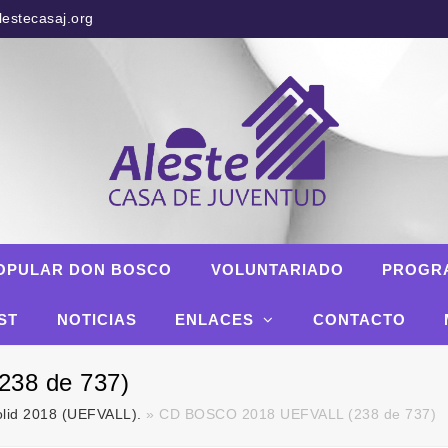
estecasaj.org
OPULAR DON BOSCO
VOLUNTARIADO
PROGR
ST
NOTICIAS
ENLACES
CONTACTO
38 de 737)
olid 2018 (UEFVALL).
»
CD BOSCO 2018 UEFVALL (238 de 737)