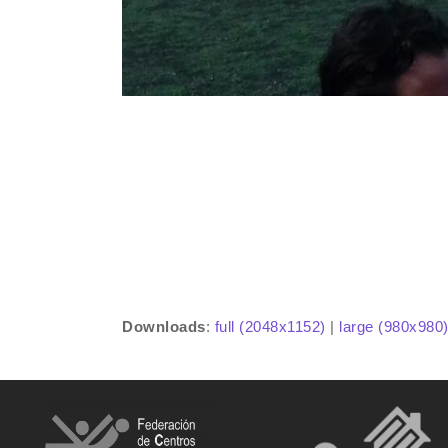
Downloads
:
full (2048x1152)
|
large (980x980