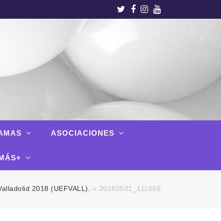
Twitter
Facebook
Instagram
Youtube
AMAS
ASOCIACIONES
MÁS+
Valladolid 2018 (UEFVALL).
»
20180501_111556