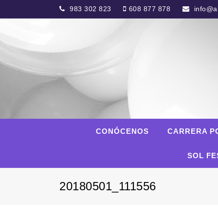
983 302 823
608 877 878
info@al
CONÓCENOS
CARRERA P
SOL FE
20180501_111556