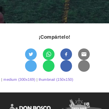
¡Compártelo!
)
|
medium (300x169)
|
thumbnail (150x150)