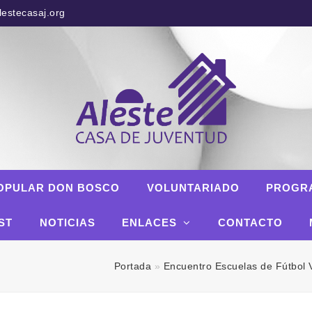
estecasaj.org
OPULAR DON BOSCO
VOLUNTARIADO
PROGR
ST
NOTICIAS
ENLACES
CONTACTO
Portada
»
Encuentro Escuelas de Fútbol 